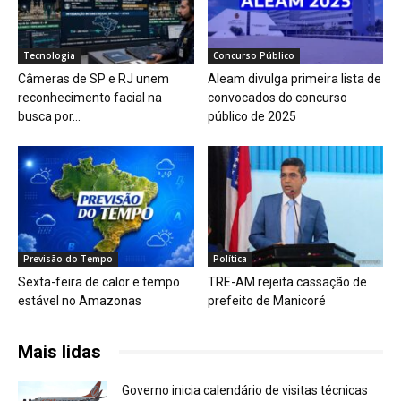
Tecnologia
Concurso Público
Câmeras de SP e RJ unem
Aleam divulga primeira lista de
reconhecimento facial na
convocados do concurso
busca por...
público de 2025
Previsão do Tempo
Política
Sexta-feira de calor e tempo
TRE-AM rejeita cassação de
estável no Amazonas
prefeito de Manicoré
Mais lidas
Governo inicia calendário de visitas técnicas