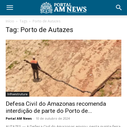
Início
Tags
Porto de Autazes
Tag: Porto de Autazes
Infraestrutura
Defesa Civil do Amazonas recomenda
interdição de parte do Porto de...
Portal AM News
-
10 de outubro de 2024
AUTAZES — A Defesa Civil do Amazonas enviou, nesta quinta-feira