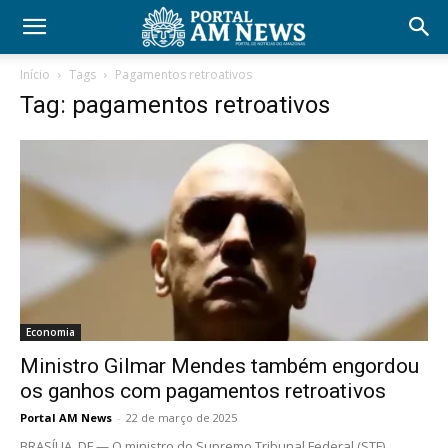
Início
Tags
Pagamentos retroativos
Tag: pagamentos retroativos
Economia
Ministro Gilmar Mendes também engordou
os ganhos com pagamentos retroativos
Portal AM News
-
22 de março de 2025
BRASÍLIA, DF — O ministro do Supremo Tribunal Federal (STF)