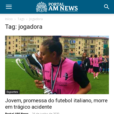
Início
Tags
Jogadora
Tag: jogadora
Esportes
Jovem, promessa do futebol italiano, morre
em trágico acidente
Portal AM News
-
26 de junho de 2020