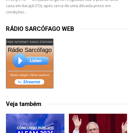
casa em Itacajá (TO), após cerca de uma década preso em
condições...
RÁDIO SARCÓFAGO WEB
FREE INTERNET RADIO STATIONS
Rádio Sarcófago
Radio widget
|
More stations
Veja também