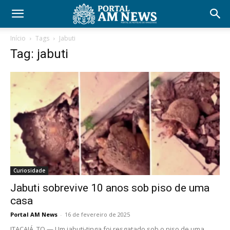
Início
Tags
Jabuti
Tag: jabuti
Curiosidade
Jabuti sobrevive 10 anos sob piso de uma
casa
Portal AM News
-
16 de fevereiro de 2025
ITACAJÁ, TO — Um jabuti-tinga foi resgatado sob o piso de uma