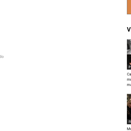
V
ado
P
Ca
mu
ma
F
Mu