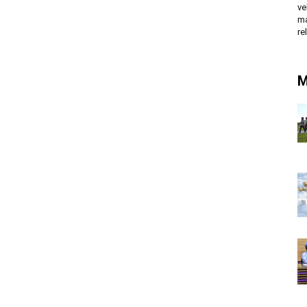
ve
ma
re
M