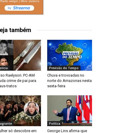
Radio widget
|
More stations
eja também
olícia
Previsão do Tempo
so Raelyson: PC-AM
Chuva e trovoadas no
da crime de pai para
norte do Amazonas nesta
us-tratos
sexta-feira
lagrante
Política
lher só descobre em
George Lins afirma que