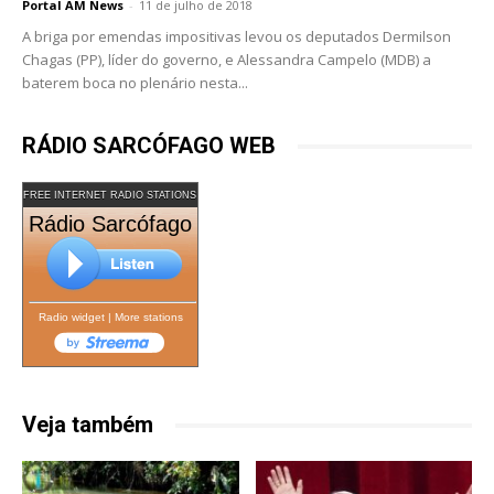
Portal AM News
-
11 de julho de 2018
A briga por emendas impositivas levou os deputados Dermilson
Chagas (PP), líder do governo, e Alessandra Campelo (MDB) a
baterem boca no plenário nesta...
RÁDIO SARCÓFAGO WEB
FREE INTERNET RADIO STATIONS
Rádio Sarcófago
Radio widget
|
More stations
Veja também