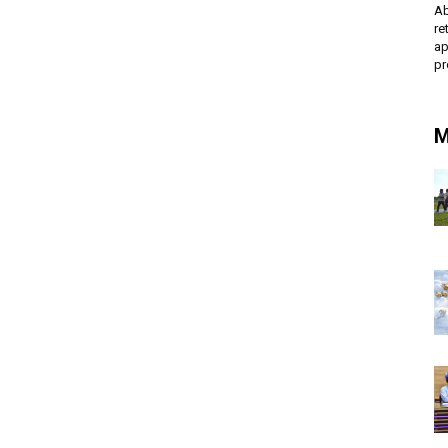
Ab
r
ap
p
M