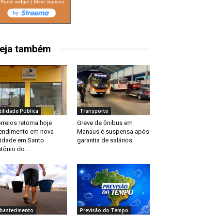
Radio widget
|
More stations
eja também
tilidade Pública
Transporte
rreios retoma hoje
Greve de ônibus em
endimento em nova
Manaus é suspensa após
idade em Santo
garantia de salários
tônio do...
bastecimento
Previsão do Tempo