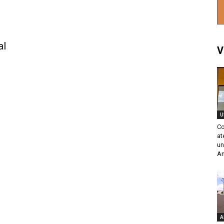
al
V
U
Co
at
un
An
A