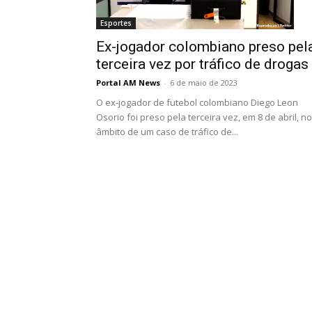
Esportes
Ex-jogador colombiano preso pel
terceira vez por tráfico de drogas
Portal AM News
-
6 de maio de 2023
O ex-jogador de futebol colombiano Diego Leon
Osorio foi preso pela terceira vez, em 8 de abril, no
âmbito de um caso de tráfico de...