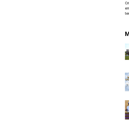
Cr
em
te
M