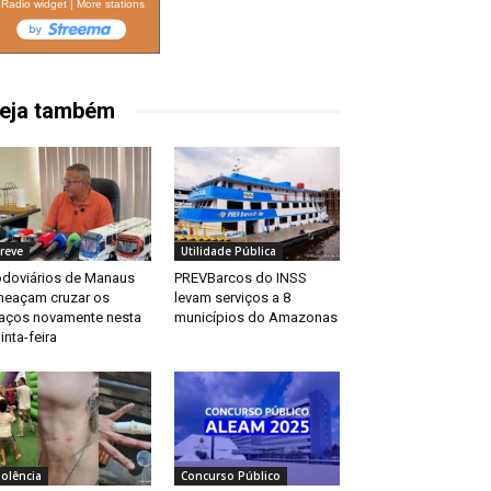
Radio widget
|
More stations
eja também
reve
Utilidade Pública
doviários de Manaus
PREVBarcos do INSS
eaçam cruzar os
levam serviços a 8
aços novamente nesta
municípios do Amazonas
inta-feira
iolência
Concurso Público