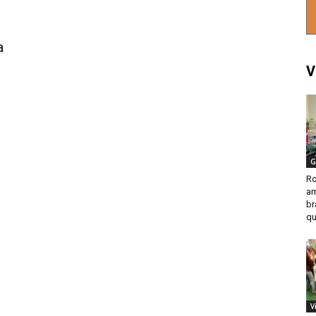
a
V
G
Ro
am
br
qu
V