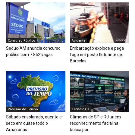
Concurso Público
Acidente
Seduc-AM anuncia concurso
Embarcação explode e pega
público com 7.862 vagas
fogo em posto flutuante de
Barcelos
Previsão do Tempo
Tecnologia
Sábado ensolarado, quente e
Câmeras de SP e RJ unem
seco em quase todo o
reconhecimento facial na
Amazonas
busca por...