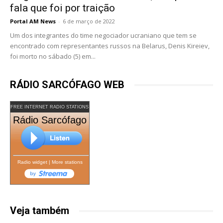
fala que foi por traição
Portal AM News
-
6 de março de 2022
Um dos integrantes do time negociador ucraniano que tem se
encontrado com representantes russos na Belarus, Denis Kireiev,
foi morto no sábado (5) em...
RÁDIO SARCÓFAGO WEB
FREE INTERNET RADIO STATIONS
Rádio Sarcófago
Radio widget
|
More stations
Veja também