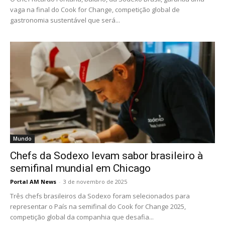
vaga na final do Cook for Change, competição global de
gastronomia sustentável que será...
Mundo
Chefs da Sodexo levam sabor brasileiro à
semifinal mundial em Chicago
Portal AM News
-
3 de novembro de 2025
Três chefs brasileiros da Sodexo foram selecionados para
representar o País na semifinal do Cook for Change 2025,
competição global da companhia que desafia...