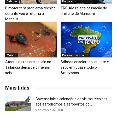
Cidades
Política
Bimotor tem problema técnico
TRE-AM rejeita cassação de
durante voo e retorna à
prefeito de Manicoré
Manaus
Mundo
Previsão do Tempo
Ataque a tiros em escola na
Sábado ensolarado, quente e
Tailândia deixa pelo menos
seco em quase todo o
seis...
Amazonas
Mais lidas
Governo inicia calendário de visitas técnicas
aos aeródromos e aeroportos do...
9 de março de 2018