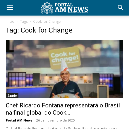
Início
Tags
Cook for Change
Tag: Cook for Change
Saúde
Chef Ricardo Fontana representará o Brasil
na final global do Cook...
Portal AM News
-
26 de novembro de 2025
O chef Ricardo Fontana, baiano, da Sodexo Brasil, garantiu uma