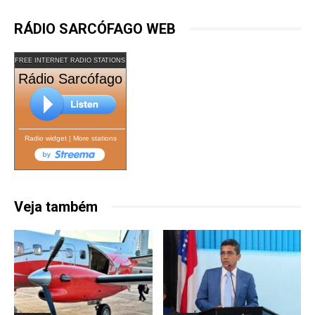
RÁDIO SARCÓFAGO WEB
FREE INTERNET RADIO STATIONS
Rádio Sarcófago
Radio widget
|
More stations
Veja também