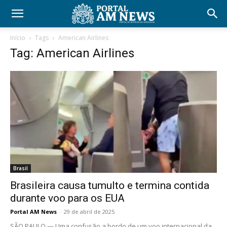
Início
Tags
American Airlines
Tag: American Airlines
Brasil
Brasileira causa tumulto e termina contida
durante voo para os EUA
Portal AM News
-
29 de abril de 2025
SÃO PAULO — Uma confusão a bordo de um voo internacional da