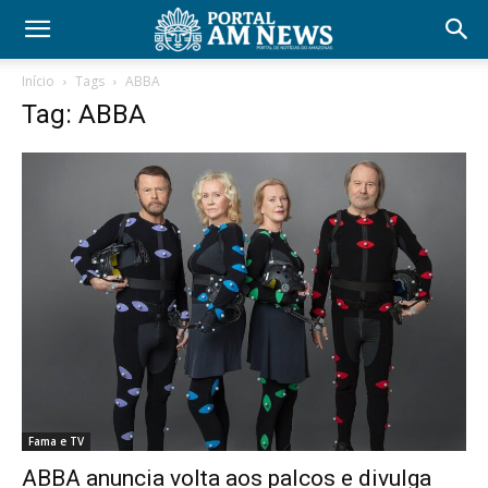
Início
Tags
ABBA
Tag: ABBA
Fama e TV
ABBA anuncia volta aos palcos e divulga