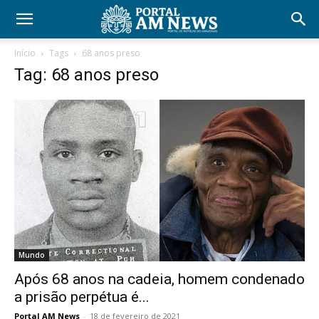
Início
Tags
68 anos preso
Tag: 68 anos preso
Mundo
Após 68 anos na cadeia, homem condenado
a prisão perpétua é...
Portal AM News
-
18 de fevereiro de 2021