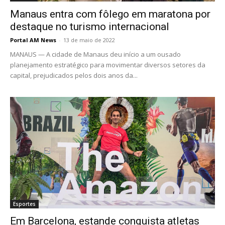
Manaus entra com fôlego em maratona por
destaque no turismo internacional
Portal AM News
-
13 de maio de 2022
MANAUS — A cidade de Manaus deu início a um ousado
planejamento estratégico para movimentar diversos setores da
capital, prejudicados pelos dois anos da...
Esportes
Em Barcelona, estande conquista atletas