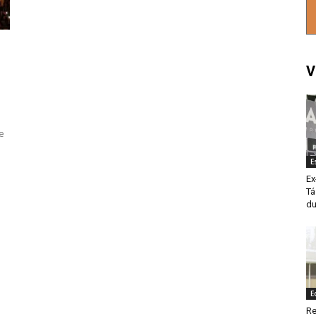
V
e
E
Ex
Tá
du
E
Re