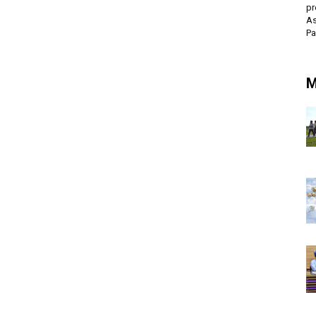
pr
As
P
M