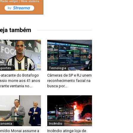
Radio widget
|
More stations
eja também
sportes
Tecnologia
-atacante do Botafogo
Câmeras de SP e RJ unem
ssio morre aos 41 anos
reconhecimento facial na
rante ventania no...
busca por...
conomia
Incêndio
mídio Monai assume a
Incêndio atinge loja de