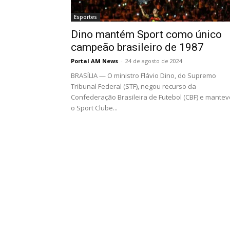
Esportes
Dino mantém Sport como único
campeão brasileiro de 1987
Portal AM News
-
24 de agosto de 2024
BRASÍLIA — O ministro Flávio Dino, do Supremo
Tribunal Federal (STF), negou recurso da
Confederação Brasileira de Futebol (CBF) e mantev
o Sport Clube...