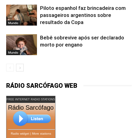
Piloto espanhol faz brincadeira com
passageiros argentinos sobre
resultado da Copa
Mundo
Bebê sobrevive após ser declarado
morto por engano
Mundo
RÁDIO SARCÓFAGO WEB
FREE INTERNET RADIO STATIONS
Rádio Sarcófago
Radio widget
|
More stations