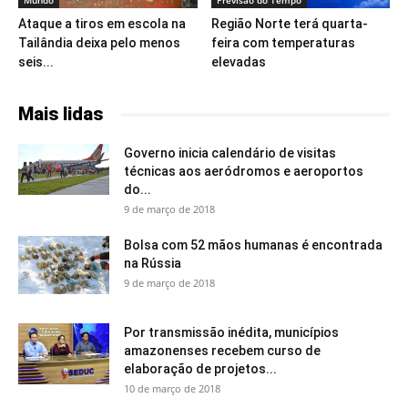
Mundo
Previsão do Tempo
Ataque a tiros em escola na
Região Norte terá quarta-
Tailândia deixa pelo menos
feira com temperaturas
seis...
elevadas
Mais lidas
Governo inicia calendário de visitas
técnicas aos aeródromos e aeroportos
do...
9 de março de 2018
Bolsa com 52 mãos humanas é encontrada
na Rússia
9 de março de 2018
Por transmissão inédita, municípios
amazonenses recebem curso de
elaboração de projetos...
10 de março de 2018