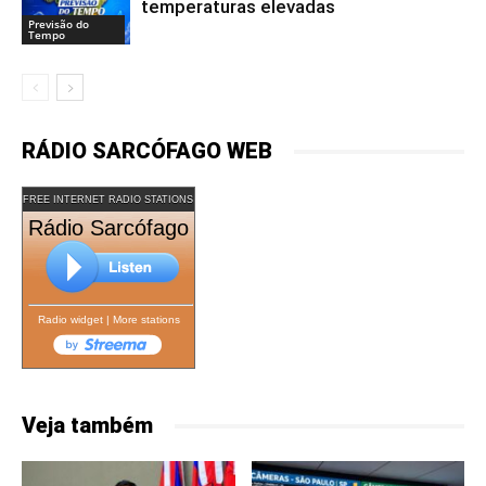
temperaturas elevadas
Previsão do
Tempo
RÁDIO SARCÓFAGO WEB
FREE INTERNET RADIO STATIONS
Rádio Sarcófago
Radio widget
|
More stations
Veja também