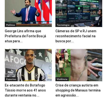
Política
Tecnologia
George Lins afirma que
Câmeras de SP e RJ unem
Prefeitura de Fonte Boa já
reconhecimento facial na
atua para...
busca por...
Esportes
Violência
Ex-atacante do Botafogo
Crise de criança autista em
Tássio morre aos 41 anos
shopping de Manaus termina
durante ventania no...
em agressão...