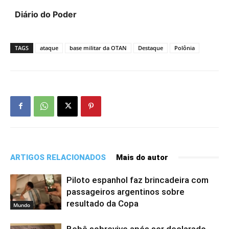
​​​​​
Diário do Poder
TAGS
ataque
base militar da OTAN
Destaque
Polônia
ARTIGOS RELACIONADOS
Mais do autor
Piloto espanhol faz brincadeira com
passageiros argentinos sobre
resultado da Copa
Mundo
Bebê sobrevive após ser declarado