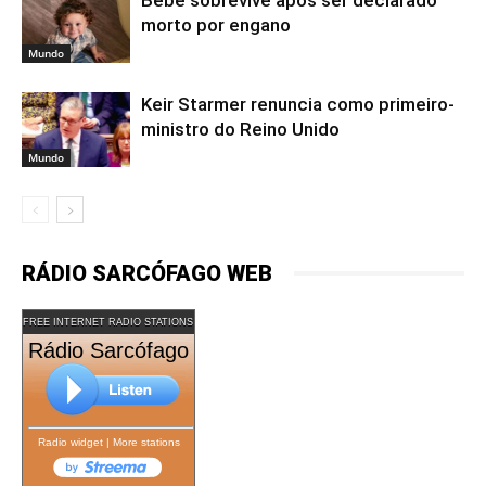
morto por engano
Mundo
Keir Starmer renuncia como primeiro-
ministro do Reino Unido
Mundo
RÁDIO SARCÓFAGO WEB
FREE INTERNET RADIO STATIONS
Rádio Sarcófago
Radio widget
|
More stations