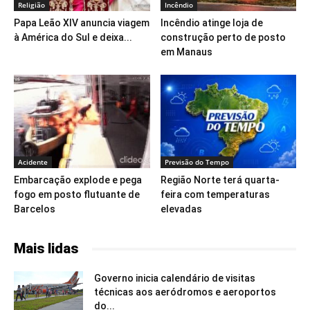
Religião
Incêndio
Papa Leão XIV anuncia viagem
Incêndio atinge loja de
à América do Sul e deixa...
construção perto de posto
em Manaus
Acidente
Previsão do Tempo
Embarcação explode e pega
Região Norte terá quarta-
fogo em posto flutuante de
feira com temperaturas
Barcelos
elevadas
Mais lidas
Governo inicia calendário de visitas
técnicas aos aeródromos e aeroportos
do...