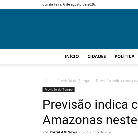
quinta-feira, 6 de agosto de 2026.
INÍCIO
CIDADES
POLÍTICA
Início
Previsão do Tempo
Previsão indica chuva 
Previsão do Tempo
Previsão indica 
Amazonas neste
Por
Portal AM News
-
6 de junho de 2026