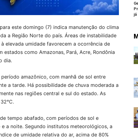
Ge
Pr
já
para este domingo (7) indica manutenção do clima
a a Região Norte do país. Áreas de instabilidade
M
e à elevada umidade favorecem a ocorrência de
m estados como Amazonas, Pará, Acre, Rondônia
 dia.
o período amazônico, com manhã de sol entre
te a tarde. Há possibilidade de chuva moderada a
lmente nas regiões central e sul do estado. As
 32°C.
de tempo abafado, com períodos de sol e
 e a noite. Segundo institutos meteorológicos, a
índice de umidade relativa do ar, acima de 80%