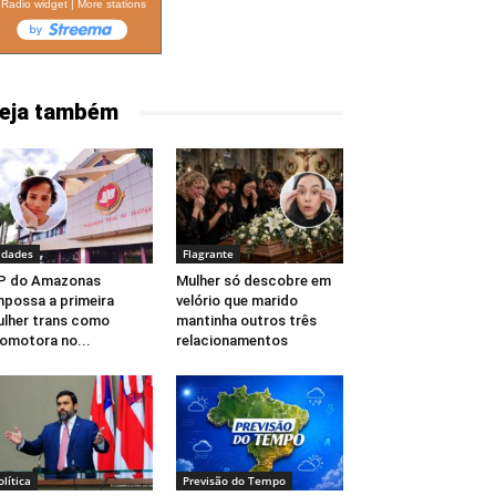
Radio widget
|
More stations
eja também
idades
Flagrante
P do Amazonas
Mulher só descobre em
possa a primeira
velório que marido
lher trans como
mantinha outros três
omotora no...
relacionamentos
olítica
Previsão do Tempo