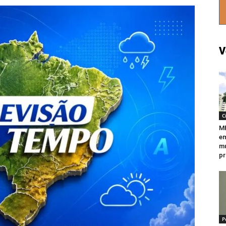
V
C
M
em
mu
pr
P