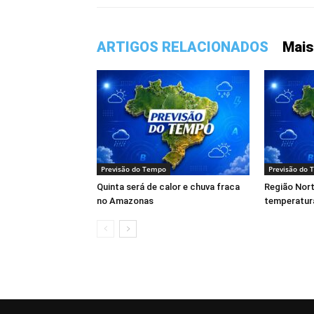
ARTIGOS RELACIONADOS
Mais
Previsão do Tempo
Previsão do
Quinta será de calor e chuva fraca
Região Nort
no Amazonas
temperatur