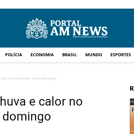
POLÍCIA
ECONOMIA
BRASIL
MUNDO
ESPORTES
AM
e calor no Amazonas neste domingo
R
chuva e calor no
News
FR
 domingo