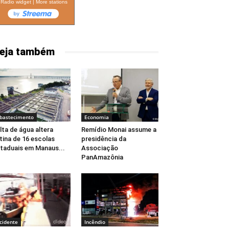
Radio widget
|
More stations
eja também
bastecimento
Economia
lta de água altera
Remídio Monai assume a
tina de 16 escolas
presidência da
taduais em Manaus...
Associação
PanAmazônia
cidente
Incêndio