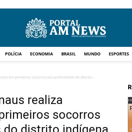
POLÍCIA
ECONOMIA
BRASIL
MUNDO
ESPORTES
AM
nto em primeiros socorros aos profissionais do distrito...
R
naus realiza
News
FR
primeiros socorros
 do distrito indígena