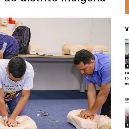
V
A
Fa
ro
es
A