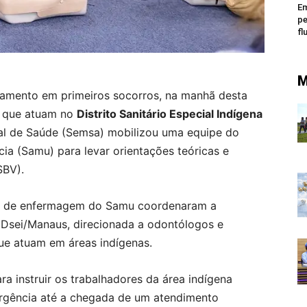
Em
pe
fl
M
inamento em primeiros socorros, na manhã desta
is que atuam no
Distrito Sanitário Especial Indígena
pal de Saúde (Semsa) mobilizou uma equipe do
ia (Samu) para levar orientações teóricas e
SBV).
cos de enfermagem do Samu coordenaram a
o Dsei/Manaus, direcionada a odontólogos e
que atuam em áreas indígenas.
 instruir os trabalhadores da área indígena
rgência até a chegada de um atendimento