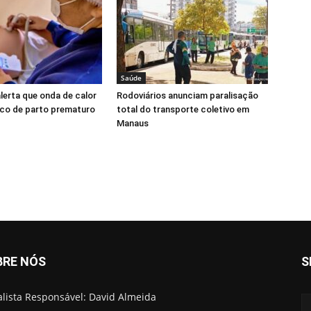
Saúde
alerta que onda de calor
Rodoviários anunciam paralisação
sco de parto prematuro
total do transporte coletivo em
Manaus
BRE NÓS
S
alista Responsável: David Almeida