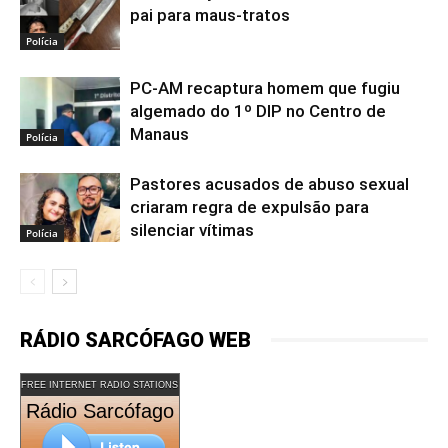
pai para maus-tratos
Polícia
PC-AM recaptura homem que fugiu
algemado do 1º DIP no Centro de
Manaus
Polícia
Pastores acusados de abuso sexual
criaram regra de expulsão para
silenciar vítimas
Polícia
RÁDIO SARCÓFAGO WEB
FREE INTERNET RADIO STATIONS
Rádio Sarcófago