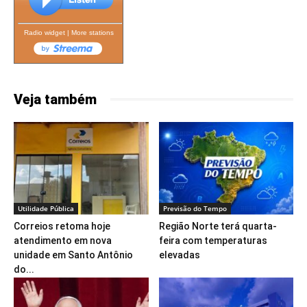
Radio widget
|
More stations
Veja também
Utilidade Pública
Previsão do Tempo
Correios retoma hoje
Região Norte terá quarta-
atendimento em nova
feira com temperaturas
unidade em Santo Antônio
elevadas
do...