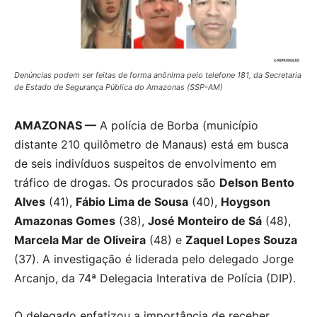
Denúncias podem ser feitas de forma anônima pelo telefone 181, da Secretaria
de Estado de Segurança Pública do Amazonas (SSP-AM)
AMAZONAS —
A polícia de Borba (município
distante 210 quilômetro de Manaus) está em busca
de seis indivíduos suspeitos de envolvimento em
tráfico de drogas. Os procurados são
Delson Bento
Alves
(41),
Fábio Lima de Sousa
(40),
Hoygson
Amazonas Gomes
(38),
José Monteiro de Sá
(48),
Marcela Mar de Oliveira
(48) e
Zaquel Lopes Souza
(37). A investigação é liderada pelo delegado Jorge
Arcanjo, da 74ª Delegacia Interativa de Polícia (DIP).
O delegado enfatizou a importância de receber