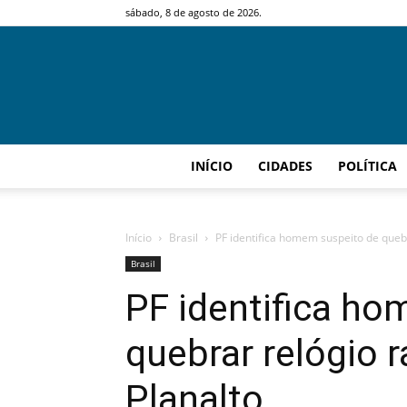
sábado, 8 de agosto de 2026.
INÍCIO
CIDADES
POLÍTICA
Início
Brasil
PF identifica homem suspeito de quebr
Brasil
PF identifica h
quebrar relógio 
Planalto