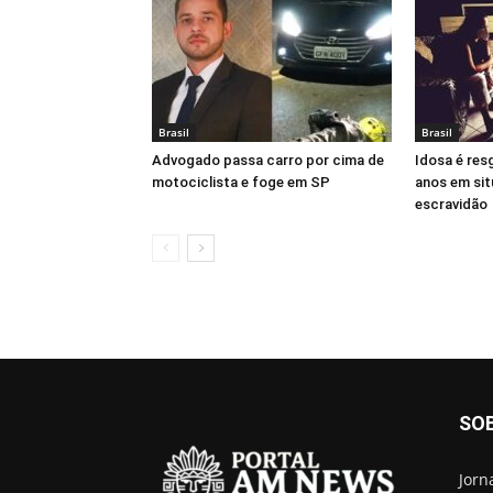
Brasil
Brasil
Advogado passa carro por cima de
Idosa é res
motociclista e foge em SP
anos em sit
escravidão
SO
Jorn