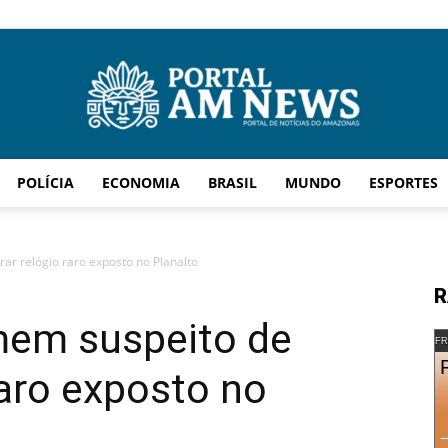
POLÍCIA
ECONOMIA
BRASIL
MUNDO
ESPORTES
AM
ar relógio raro exposto no Planalto
R
omem suspeito de
News
FR
raro exposto no