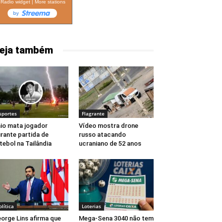
Radio widget
|
More stations
eja também
sportes
Flagrante
io mata jogador
Vídeo mostra drone
rante partida de
russo atacando
tebol na Tailândia
ucraniano de 52 anos
olítica
Loterias
orge Lins afirma que
Mega-Sena 3040 não tem