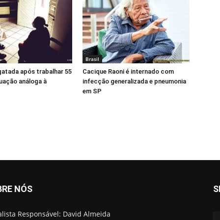
Brasil
gatada após trabalhar 55
Cacique Raoni é internado com
uação análoga à
infecção generalizada e pneumonia
em SP
BRE NÓS
S
alista Responsável: David Almeida