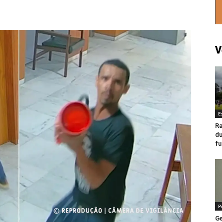
V
E
Ra
du
fu
P
Ge