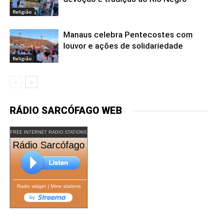
Religião
Manaus celebra Pentecostes com
louvor e ações de solidariedade
Religião
RÁDIO SARCÓFAGO WEB
FREE INTERNET RADIO STATIONS
Rádio Sarcófago
Radio widget
|
More stations