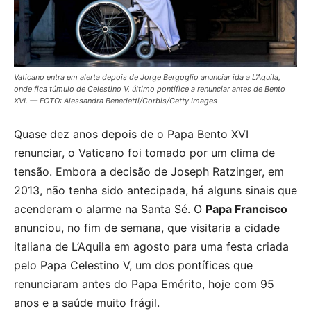
Vaticano entra em alerta depois de Jorge Bergoglio anunciar ida a L'Aquila,
onde fica túmulo de Celestino V, último pontífice a renunciar antes de Bento
XVI. — FOTO: Alessandra Benedetti/Corbis/Getty Images
Quase dez anos depois de o Papa Bento XVI
renunciar, o Vaticano foi tomado por um clima de
tensão. Embora a decisão de Joseph Ratzinger, em
2013, não tenha sido antecipada, há alguns sinais que
acenderam o alarme na Santa Sé. O
Papa Francisco
anunciou, no fim de semana, que visitaria a cidade
italiana de L’Aquila em agosto para uma festa criada
pelo Papa Celestino V, um dos pontífices que
renunciaram antes do Papa Emérito, hoje com 95
anos e a saúde muito frágil.