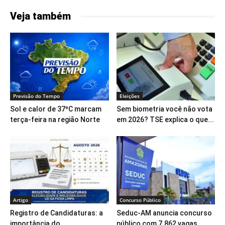
Veja também
Previsão do Tempo
Eleições
Sol e calor de 37ºC marcam
Sem biometria você não vota
terça-feira na região Norte
em 2026? TSE explica o que...
Artigo
Concurso Público
Registro de Candidaturas: a
Seduc-AM anuncia concurso
importância do
público com 7.862 vagas