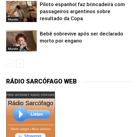
Piloto espanhol faz brincadeira com
passageiros argentinos sobre
resultado da Copa
Mundo
Bebê sobrevive após ser declarado
morto por engano
Mundo
RÁDIO SARCÓFAGO WEB
FREE INTERNET RADIO STATIONS
Rádio Sarcófago
Radio widget
|
More stations