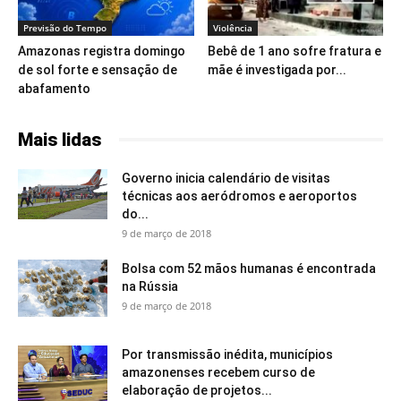
Previsão do Tempo
Violência
Amazonas registra domingo
Bebê de 1 ano sofre fratura e
de sol forte e sensação de
mãe é investigada por...
abafamento
Mais lidas
Governo inicia calendário de visitas
técnicas aos aeródromos e aeroportos
do...
9 de março de 2018
Bolsa com 52 mãos humanas é encontrada
na Rússia
9 de março de 2018
Por transmissão inédita, municípios
amazonenses recebem curso de
elaboração de projetos...