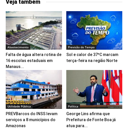
Veja também
Abastecimento
Previsão do Tempo
Falta de água altera rotina de
Sol e calor de 37ºC marcam
16 escolas estaduais em
terça-feira na região Norte
Manaus...
Utilidade Pública
Política
PREVBarcos do INSS levam
George Lins afirma que
serviços a 8 municípios do
Prefeitura de Fonte Boa já
Amazonas
atua para...