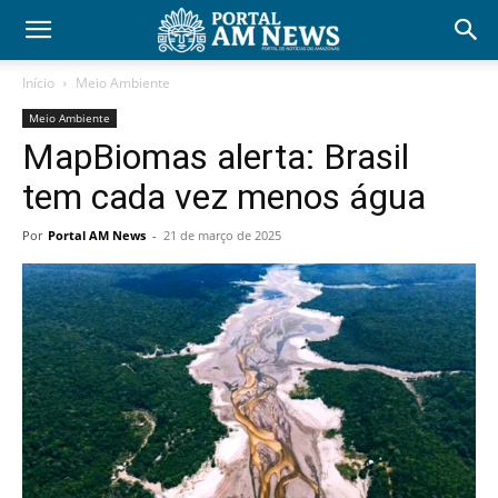
Início
Meio Ambiente
Meio Ambiente
MapBiomas alerta: Brasil
tem cada vez menos água
Por
Portal AM News
-
21 de março de 2025