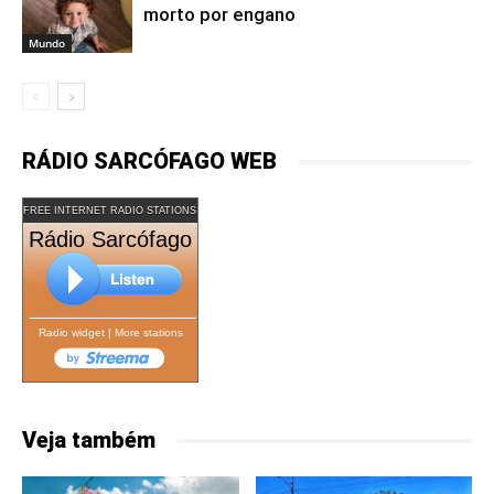
morto por engano
Mundo
RÁDIO SARCÓFAGO WEB
FREE INTERNET RADIO STATIONS
Rádio Sarcófago
Radio widget
|
More stations
Veja também