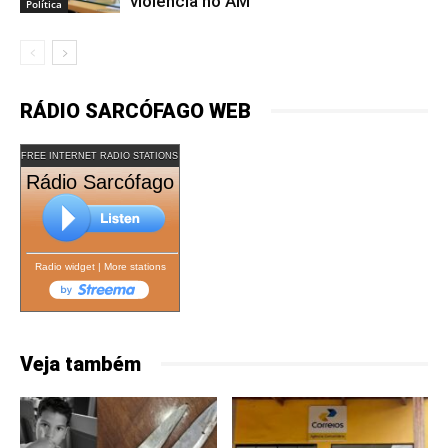
violência no AM
Política
RÁDIO SARCÓFAGO WEB
FREE INTERNET RADIO STATIONS
Rádio Sarcófago
Radio widget
|
More stations
Veja também