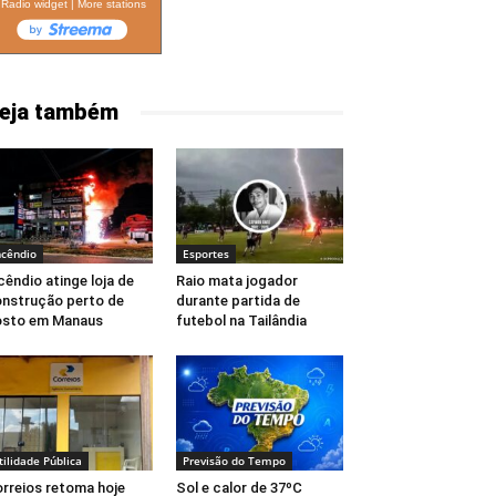
Radio widget
|
More stations
eja também
ncêndio
Esportes
cêndio atinge loja de
Raio mata jogador
nstrução perto de
durante partida de
osto em Manaus
futebol na Tailândia
tilidade Pública
Previsão do Tempo
rreios retoma hoje
Sol e calor de 37ºC