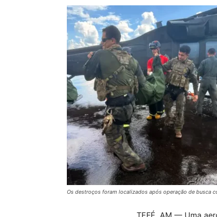
Os destroços foram localizados após operação de busca c
TEFÉ, AM — Uma aeron