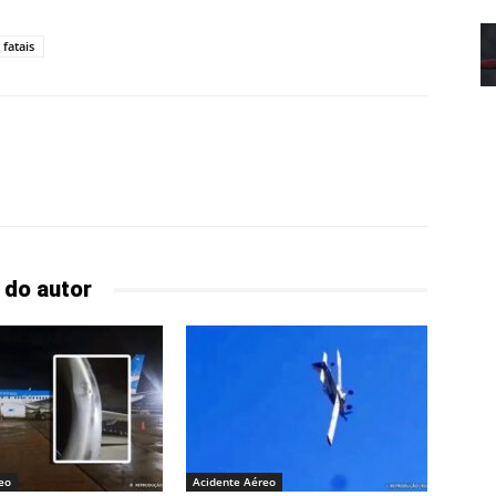
 fatais
 do autor
eo
Acidente Aéreo