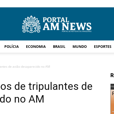
POLÍCIA
ECONOMIA
BRASIL
MUNDO
ESPORTES
AM
lantes de avião desaparecido no AM
R
os de tripulantes de
News
FR
ido no AM