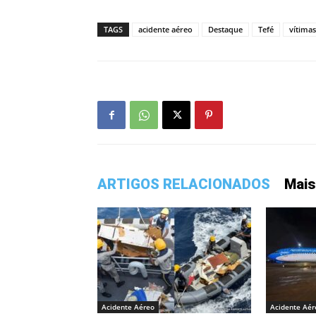
TAGS
acidente aéreo
Destaque
Tefé
vítimas
ARTIGOS RELACIONADOS
Mais
Acidente Aéreo
Acidente Aér