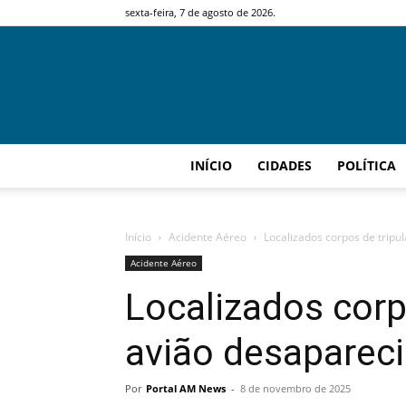
sexta-feira, 7 de agosto de 2026.
INÍCIO
CIDADES
POLÍTICA
Início
Acidente Aéreo
Localizados corpos de tripu
Acidente Aéreo
Localizados corp
avião desaparec
Por
Portal AM News
-
8 de novembro de 2025