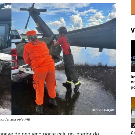
V
I
In
co
p
oordenada pela FAB
U
Co
ave de pequeno porte caiu no interior do