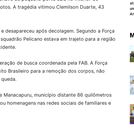
at
tos. A tragédia vitimou Clemilson Duarte, 43
un
An
o e desapareceu após decolagem. Segundo a Força
M
Esquadrão Pelicano estava em trajeto para a região
idente.
peração de busca coordenada pela FAB. A Força
cito Brasileiro para a remoção dos corpos, não
 queda.
e Manacapuru, município distante 86 quilômetros
ou homenagens nas redes sociais de familiares e