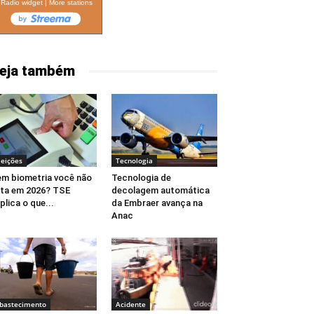
Radio widget
|
More stations
eja também
leições
Tecnologia
m biometria você não
Tecnologia de
ta em 2026? TSE
decolagem automática
plica o que...
da Embraer avança na
Anac
bastecimento
Acidente