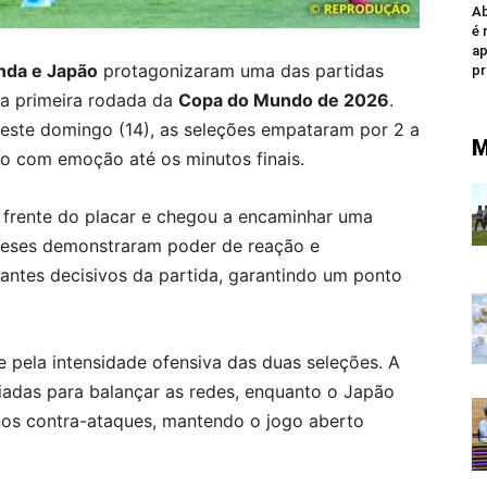
Ab
é 
a
nda e Japão
protagonizaram uma das partidas
p
a primeira rodada da
Copa do Mundo de 2026
.
este domingo (14), as seleções empataram por 2 a
M
do com emoção até os minutos finais.
 frente do placar e chegou a encaminhar uma
oneses demonstraram poder de reação e
antes decisivos da partida, garantindo um ponto
e pela intensidade ofensiva das duas seleções. A
iadas para balançar as redes, enquanto o Japão
nos contra-ataques, mantendo o jogo aberto