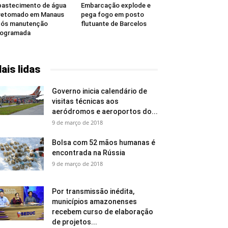
astecimento de água
Embarcação explode e
retomado em Manaus
pega fogo em posto
pós manutenção
flutuante de Barcelos
rogramada
ais lidas
Governo inicia calendário de
visitas técnicas aos
aeródromos e aeroportos do...
9 de março de 2018
Bolsa com 52 mãos humanas é
encontrada na Rússia
9 de março de 2018
Por transmissão inédita,
municípios amazonenses
recebem curso de elaboração
de projetos...