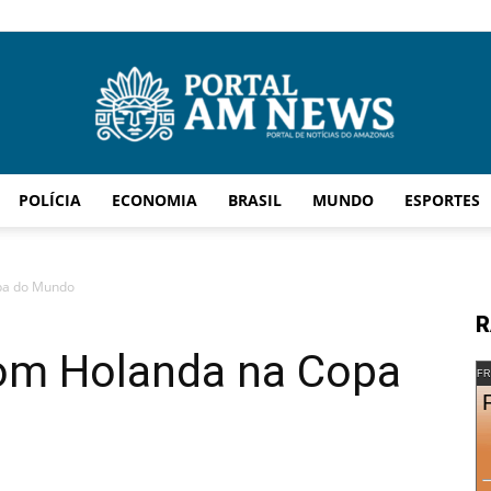
POLÍCIA
ECONOMIA
BRASIL
MUNDO
ESPORTES
AM
pa do Mundo
R
om Holanda na Copa
News
FR