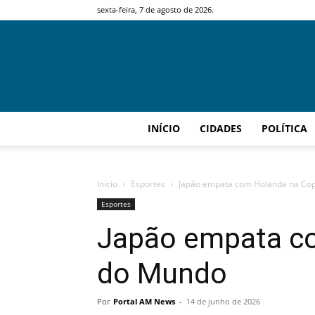
sexta-feira, 7 de agosto de 2026.
INÍCIO
CIDADES
POLÍTICA
Início
Esportes
Japão empata com Holanda na Co
Esportes
Japão empata c
do Mundo
Por
Portal AM News
-
14 de junho de 2026