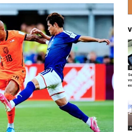
V
E
Se
vo
ex
A