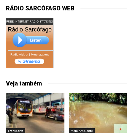
RÁDIO SARCÓFAGO WEB
FREE INTERNET RADIO STATIONS
Rádio Sarcófago
Radio widget
|
More stations
Veja também
Transporte
Meio Ambiente