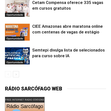
Cetam Compensa oferece 335 vagas
em cursos gratuitos
Oportunidade
CIEE Amazonas abre maratona online
com centenas de vagas de estágio
Oportunidade
Semtepi divulga lista de selecionados
para curso sobre IA
Oportunidade
RÁDIO SARCÓFAGO WEB
FREE INTERNET RADIO STATIONS
Rádio Sarcófago