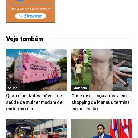
Radio widget
|
More stations
Veja também
Saúde
Violência
Quatro unidades móveis de
Crise de criança autista em
saúde da mulher mudam de
shopping de Manaus termina
endereço em...
em agressão...