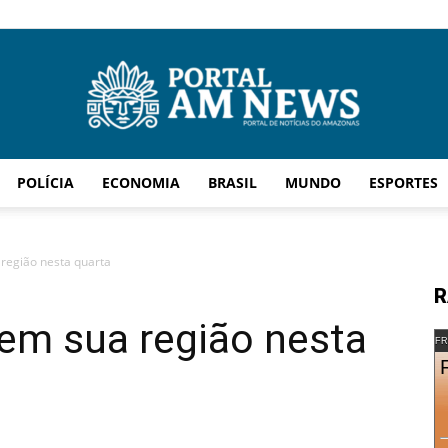
POLÍCIA
ECONOMIA
BRASIL
MUNDO
ESPORTES
AM
região nesta quarta
R
em sua região nesta
News
FR