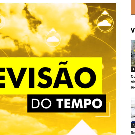
V
A
Qu
Vi
Ri
A
Re