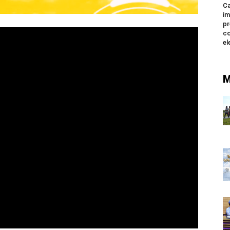
Ca
im
pr
co
el
M