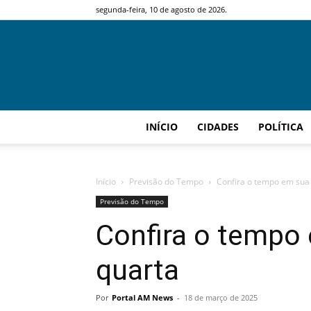
segunda-feira, 10 de agosto de 2026.
INÍCIO
CIDADES
POLÍTICA
Início
Previsão do Tempo
Confira o tempo em sua 
Previsão do Tempo
Confira o tempo 
quarta
Por
Portal AM News
-
18 de março de 2025