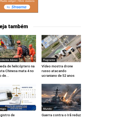
Radio widget
|
More stations
eja também
cidente Aéreo
Flagrante
eda de helicóptero na
Vídeo mostra drone
sta Chinesa mata 4 no
russo atacando
o de...
ucraniano de 52 anos
rtigo
Mundo
gistro de
Guerra contra o Irã reduz