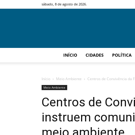
sábado, 8 de agosto de 2026.
INÍCIO
CIDADES
POLÍTICA
Início
Meio Ambiente
Centros de Convivência da F
Meio Ambiente
Centros de Convi
instruem comunit
meio ambiente