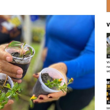
V
F
Ví
ru
uc
D
In