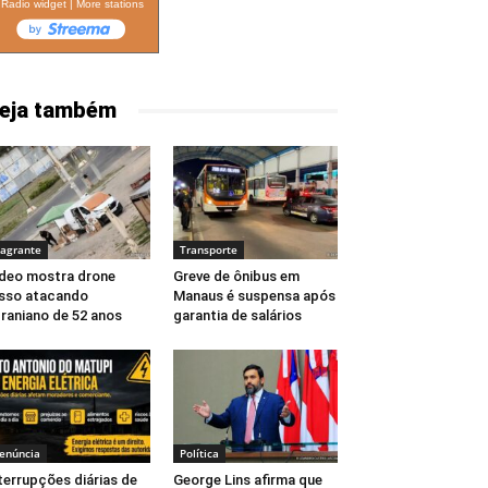
Radio widget
|
More stations
eja também
lagrante
Transporte
deo mostra drone
Greve de ônibus em
sso atacando
Manaus é suspensa após
raniano de 52 anos
garantia de salários
enúncia
Política
terrupções diárias de
George Lins afirma que