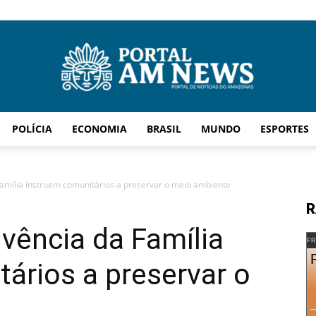
POLÍCIA
ECONOMIA
BRASIL
MUNDO
ESPORTES
AM
amília instruem comunitários a preservar o meio ambiente
R
vência da Família
News
FR
ários a preservar o