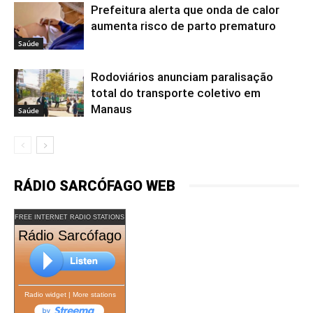
Prefeitura alerta que onda de calor
aumenta risco de parto prematuro
Saúde
Rodoviários anunciam paralisação
total do transporte coletivo em
Manaus
Saúde
RÁDIO SARCÓFAGO WEB
FREE INTERNET RADIO STATIONS
Rádio Sarcófago
Radio widget
|
More stations