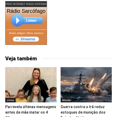
FREE INTERNET RADIO STATIONS
Rádio Sarcófago
Radio widget
|
More stations
Veja também
crime
Mundo
Pai revela últimas mensagens
Guerra contra o Irã reduz
antes de mãe matar os 4
estoques de munição dos