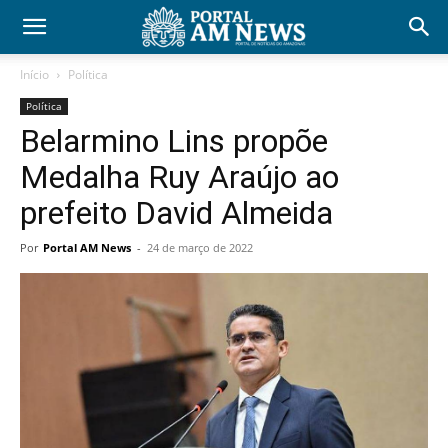
Início
Política
Política
Belarmino Lins propõe
Medalha Ruy Araújo ao
prefeito David Almeida
Por
Portal AM News
-
24 de março de 2022