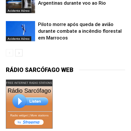
Argentinas durante voo ao Rio
Acidente Aéreo
Piloto morre após queda de avião
durante combate a incêndio florestal
em Marrocos
Acidente Aéreo
RÁDIO SARCÓFAGO WEB
FREE INTERNET RADIO STATIONS
Rádio Sarcófago
Radio widget
|
More stations