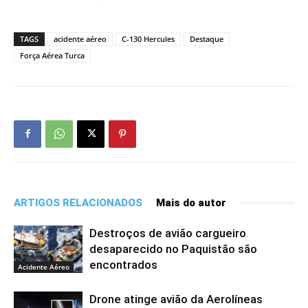
TAGS
acidente aéreo
C-130 Hercules
Destaque
Força Aérea Turca
ARTIGOS RELACIONADOS
Mais do autor
Destroços de avião cargueiro
desaparecido no Paquistão são
encontrados
Acidente Aéreo
Drone atinge avião da Aerolíneas