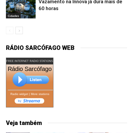
Vazamento na Innova já dura mais de
60 horas
Cidades
RÁDIO SARCÓFAGO WEB
FREE INTERNET RADIO STATIONS
Rádio Sarcófago
Radio widget
|
More stations
Veja também